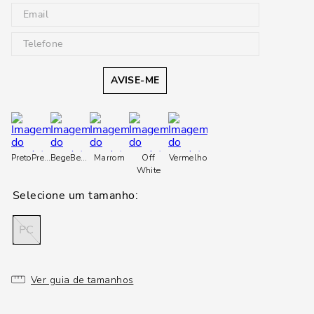
AVISE-ME
Preto
Preto
Bege
Bege
Marrom
Off
Vermelho
White
PC
Ver guia de tamanhos