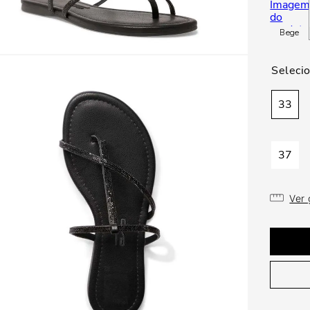
Bege
33
37
Ver