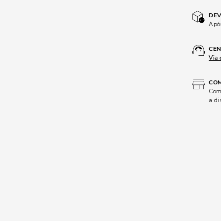
DEV
Após
CEN
Via 
COM
Comp
a di