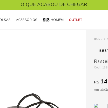
OLSAS
ACESSÓRIOS
HOMEM
OUTLET
Rastei
:
138
14
R$
em até
1