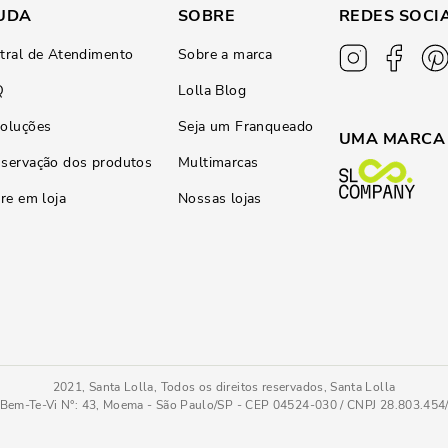
UDA
SOBRE
REDES SOCI
tral de Atendimento
Sobre a marca
Q
Lolla Blog
oluções
Seja um Franqueado
UMA MARCA
servação dos produtos
Multimarcas
ire em loja
Nossas lojas
2021, Santa Lolla, Todos os direitos reservados, Santa Lolla
Bem-Te-Vi N°: 43, Moema - São Paulo/SP - CEP 04524-030 / CNPJ 28.803.45
Rasteira Tiras Strass Brilho Napa Soft Preto
33
COMPRAR AGOR
Tamanho
: