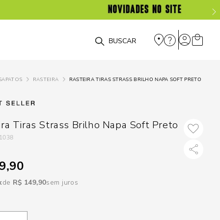
DISPON
EM
O que você está procurando?
e
SAPATOS
RASTEIRA
RASTEIRA TIRAS STRASS BRILHO NAPA SOFT PRETO
e
p
ra Tiras Strass Brilho Napa Soft Preto
1038
Selecione seu
estado:
9,90
O
R$
149
,
90
sem juros
Usar
loca