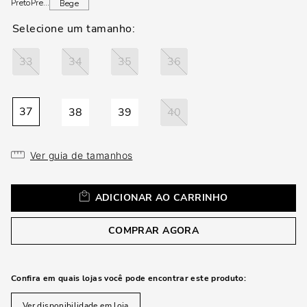
loca
Preto
Preto
Bege
a
33
34
35
36
37
38
39
40
Ver guia de tamanhos
ADICIONAR AO CARRINHO
COMPRAR AGORA
Confira em quais lojas você pode encontrar este produto:
Ver disponibilidade em loja