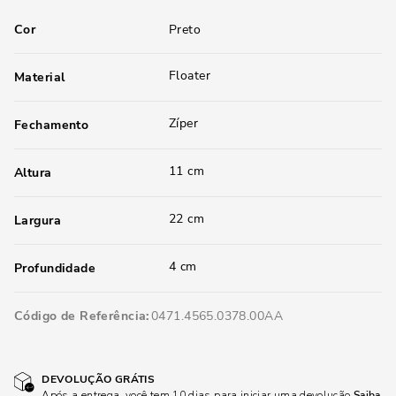
Cor
Preto
Floater
Material
Zíper
Fechamento
11 cm
Altura
22 cm
Largura
4 cm
Profundidade
Código de Referência
0471.4565.0378.00AA
DEVOLUÇÃO GRÁTIS
Após a entrega, você tem 10 dias para iniciar uma devolução
Saiba