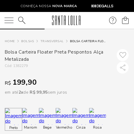
DISPON
EM
O que você está procurando?
e
BOLSAS
TRANSVERSAL
BOLSA CARTEIRA FLOATER PRETA PESPONTOS ALÇA METALIZADA
Bolsa Carteira Floater Preta Pespontos Alça
e
Metalizada
:
1382279
p
199,90
R$
Selecione
em até
2
R$
99
,
95
sem juros
seu
estado:
O
Marrom
Bege
Vermelho
Cinza
Rosa
Preto
Usar