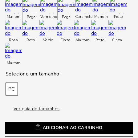
loca
a
Marrom
Vermelho
Caramelo
Marrom
Preto
Bege
Bege
Rosa
Roxo
Verde
Cinza
Marrom
Preto
Cinza
Marrom
PC
Ver guia de tamanhos
ADICIONAR AO CARRINHO