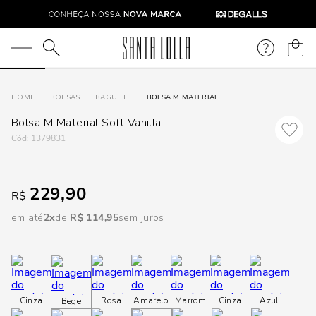
DISPON
EM
O que você está procurando?
e
BOLSAS
BAGUETE
BOLSA M MATERIAL SOFT VANILLA
Bolsa M Material Soft Vanilla
e
:
1379831
p
229,90
R$
Selecione
em até
2
R$
114
,
95
sem juros
seu
estado:
O
Cinza
Rosa
Amarelo
Marrom
Cinza
Azul
Bege
Usar