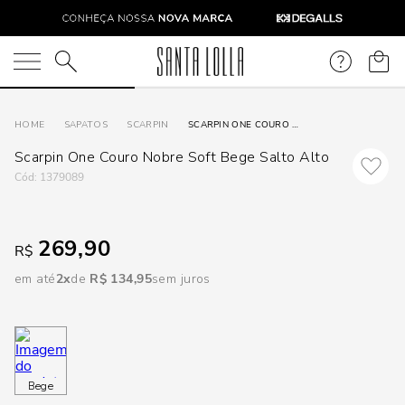
DISPON
EM
O que você está procurando?
e
SAPATOS
SCARPIN
SCARPIN ONE COURO NOBRE SOFT BEGE SALTO ALTO
Scarpin One Couro Nobre Soft Bege Salto Alto
e
:
1379089
p
269,90
R$
Selecione
em até
2
R$
134
,
95
sem juros
seu
estado:
O
Bege
Usar