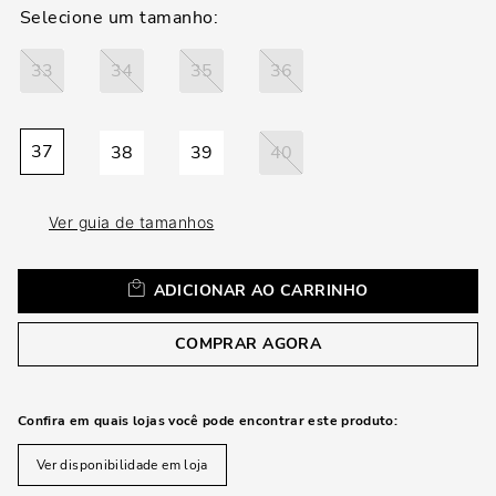
loca
a
33
34
35
36
37
38
39
40
Ver guia de tamanhos
ADICIONAR AO CARRINHO
COMPRAR AGORA
Confira em quais lojas você pode encontrar este produto:
Ver disponibilidade em loja