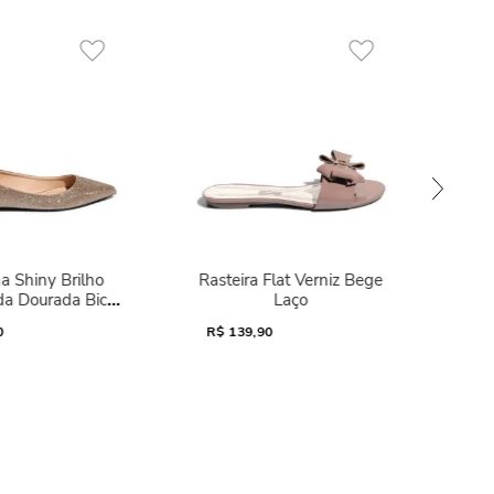
a Shiny Brilho
Rasteira Flat Verniz Bege
da Dourada Bico
Laço
Fino
0
R$
139,90