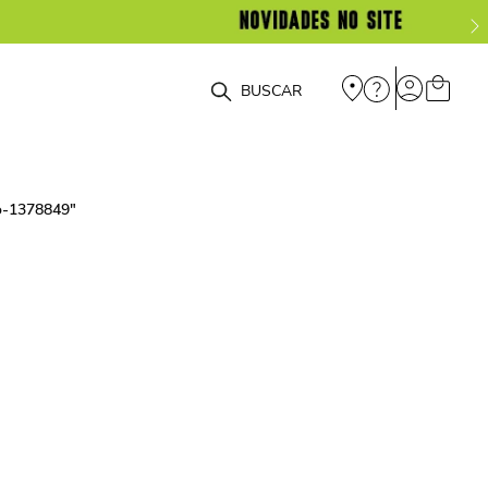
O que você está procurando?
ro-1378849
"