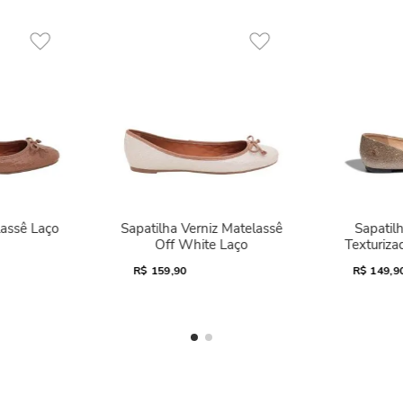
lassê Laço
Sapatilha Verniz Matelassê
Sapatilh
Off White Laço
Texturiza
R$
159,90
R$
149,9