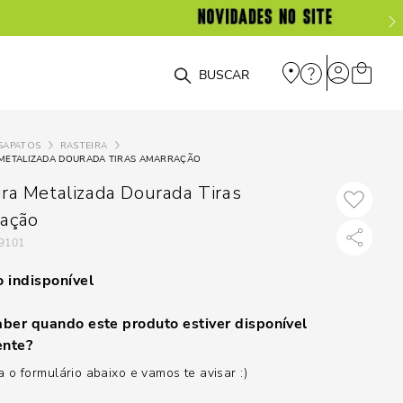
O que você está procurando?
SAPATOS
RASTEIRA
 METALIZADA DOURADA TIRAS AMARRAÇÃO
ira Metalizada Dourada Tiras
ação
9101
 indisponível
ber quando este produto estiver disponível
nte?
 o formulário abaixo e vamos te avisar :)