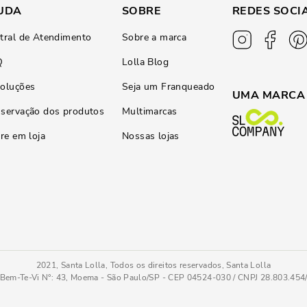
UDA
SOBRE
REDES SOCI
tral de Atendimento
Sobre a marca
Q
Lolla Blog
oluções
Seja um Franqueado
UMA MARCA
servação dos produtos
Multimarcas
ire em loja
Nossas lojas
2021, Santa Lolla, Todos os direitos reservados, Santa Lolla
Bem-Te-Vi N°: 43, Moema - São Paulo/SP - CEP 04524-030 / CNPJ 28.803.45