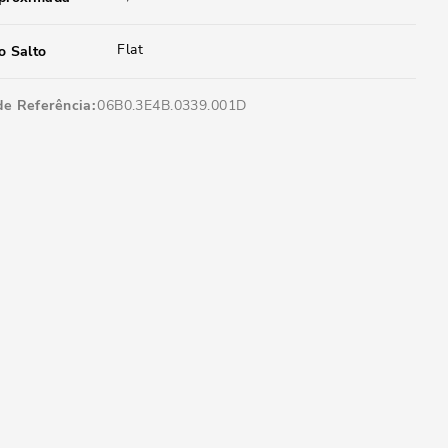
Flat
o Salto
de Referência
06B0.3E4B.0339.001D