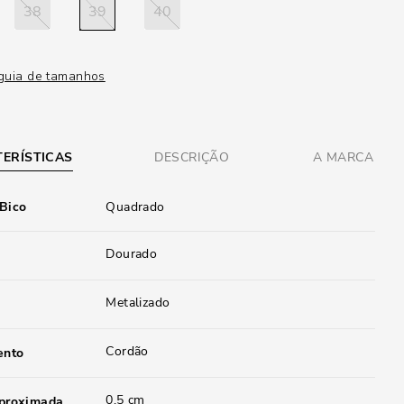
38
39
40
guia de tamanhos
ERÍSTICAS
DESCRIÇÃO
A MARCA
 Bico
Quadrado
Dourado
Metalizado
Cordão
ento
0,5 cm
aproximada