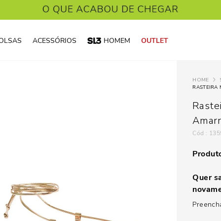
OLSAS
ACESSÓRIOS
HOMEM
OUTLET
RASTEIRA
Raste
Amarr
:
135
Produto
Quer sa
novame
Preencha