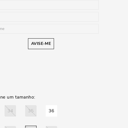
AVISE-ME
34
35
36