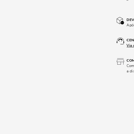
DEV
Após
CEN
Via 
COM
Comp
a di