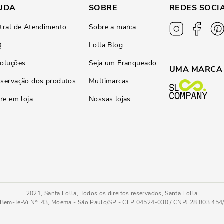
UDA
SOBRE
REDES SOCI
tral de Atendimento
Sobre a marca
Q
Lolla Blog
oluções
Seja um Franqueado
UMA MARCA
servação dos produtos
Multimarcas
ire em loja
Nossas lojas
2021, Santa Lolla, Todos os direitos reservados, Santa Lolla
Bem-Te-Vi N°: 43, Moema - São Paulo/SP - CEP 04524-030 / CNPJ 28.803.45
rrom
UN
COMPRAR AGOR
Tamanho
: