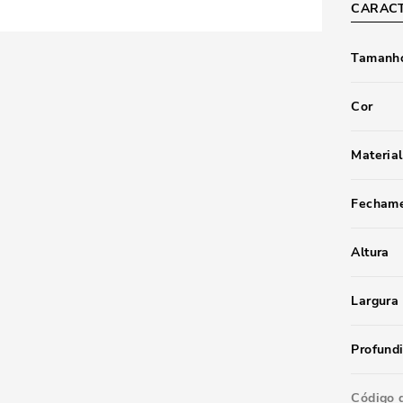
CARACT
Tamanho
Cor
Material
Fecham
Altura
Largura
Profund
Código 