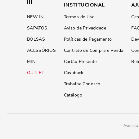
INSTITUCIONAL
AJ
NEW IN
Termos de Uso
Cen
SAPATOS
Aviso de Privacidade
FA
BOLSAS
Políticas de Pagamento
Dev
ACESSÓRIOS
Contrato de Compra e Venda
Con
MINI
Cartão Presente
Ret
OUTLET
Cashback
Trabalhe Conosco
Catálogo
Avenida 
Bolsa Pequena Tiracolo Soft Ma