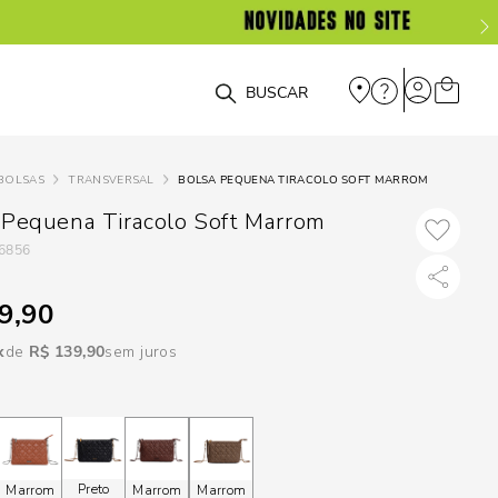
DISPON
EM
O que você está procurando?
e
BOLSAS
TRANSVERSAL
BOLSA PEQUENA TIRACOLO SOFT MARROM
e
 Pequena Tiracolo Soft Marrom
6856
p
9,90
Selecione seu
R$
139
,
90
sem juros
estado:
O
Usar
loca
Preto
Marrom
Marrom
Marrom