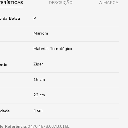
ERÍSTICAS
DESCRIÇÃO
A MARCA
 da Bolsa
P
Marrom
Material Tecnológico
Zíper
ento
15 cm
22 cm
4 cm
idade
de Referência
0470.4578.037B.015E