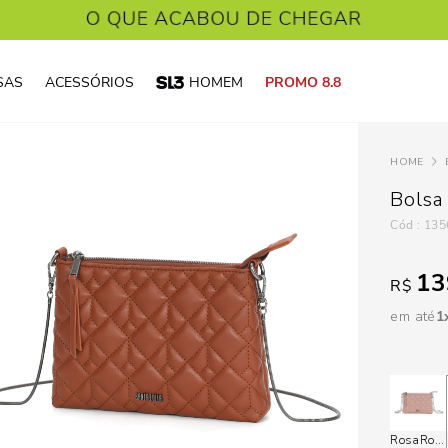
SAS
ACESSÓRIOS
HOMEM
PROMO 8.8
Bolsa
:
135
13
R$
em até
1
Rosa
Rosa