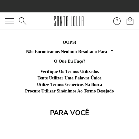
O que você está procurando?
OOPS!
Não Encontramos Nenhum Resultado Para "
bolsa-nylon-pink-
fluor-2-1351540
"
O Que Eu Faço?
Verifique Os Termos Utilizados
Tente Utilizar Uma Palavra Única
Utilize Termos Genéricos Na Busca
Procure Utilizar Sinônimos Ao Termo Desejado
PARA VOCÊ