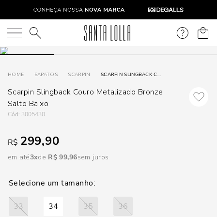
DISPON
EM
O que você está procurando?
e
SAPATOS
SCARPIN
SCARPIN SLINGBACK COURO METALIZADO BRONZE SALTO BAIXO
Scarpin Slingback Couro Metalizado Bronze
e
Salto Baixo
p
:
3005430
299,90
R$
Selecione
seu
em até
3
R$
99
,
96
sem juros
estado:
O
33
34
35
36
Usar