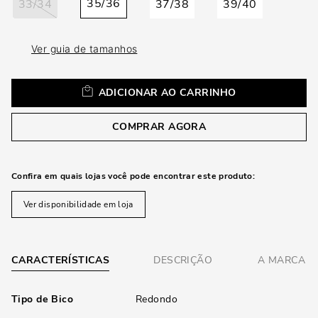
loca
35/36
33/34
37/38
39/40
a
Ver guia de tamanhos
ADICIONAR AO CARRINHO
COMPRAR AGORA
Confira em quais lojas você pode encontrar este produto:
Ver disponibilidade em loja
CARACTERÍSTICAS
DESCRIÇÃO
A MARCA
Tipo de Bico
Redondo