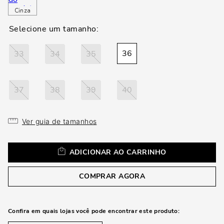
loca
Cinza
a
36
33
34
35
37
38
39
40
Ver guia de tamanhos
ADICIONAR AO CARRINHO
COMPRAR AGORA
Confira em quais lojas você pode encontrar este produto: