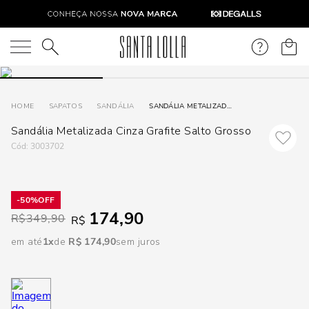
DISPON
EM
O que você está procurando?
e
SAPATOS
SANDÁLIA
SANDÁLIA METALIZADA CINZA GRAFITE SALTO GROSSO
Sandália Metalizada Cinza Grafite Salto Grosso
e
:
3003702
p
50%
Selecione
174,90
R$
349,90
R$
seu
estado:
em até
1
R$
174
,
90
sem juros
O
Usar