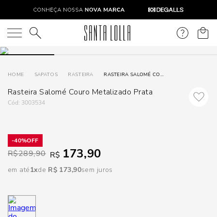
DISPON
EM
O que você está procurando?
e
SAPATOS
RASTEIRA
RASTEIRA SALOMÉ COURO METALIZADO PRATA
Rasteira Salomé Couro Metalizado Prata
e
:
3003534
p
40%
Selecione seu
173,90
R$
289,90
R$
estado:
em até
1
R$
173
,
90
sem juros
O
Usar
loca