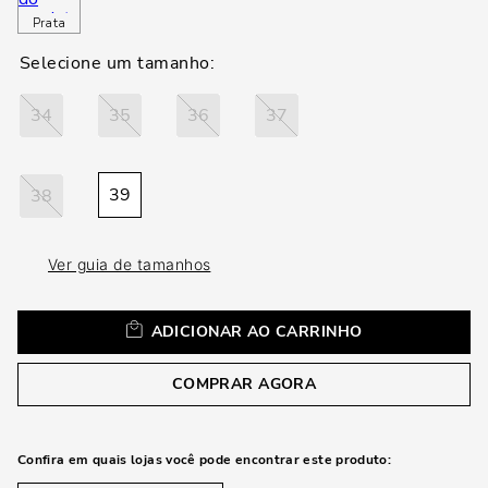
a
Prata
34
35
36
37
39
38
Ver guia de tamanhos
ADICIONAR AO CARRINHO
COMPRAR AGORA
Confira em quais lojas você pode encontrar este produto: