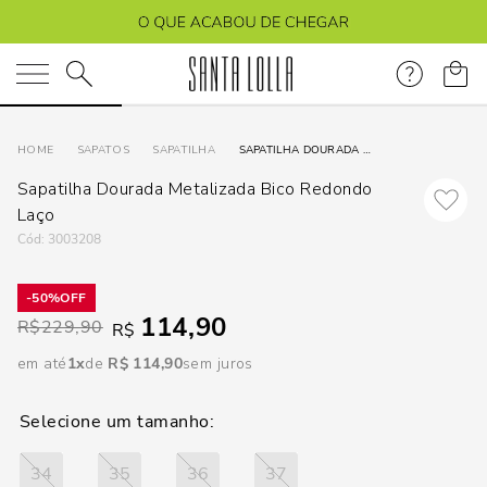
DISPON
EM
O que você está procurando?
e
SAPATOS
SAPATILHA
SAPATILHA DOURADA METALIZADA BICO REDONDO LAÇO
Sapatilha Dourada Metalizada Bico Redondo
e
Laço
:
3003208
p
50%
114,90
Selecione
R$
229,90
R$
seu
em até
1
R$
114
,
90
sem juros
estado:
O
Usar
34
35
36
37