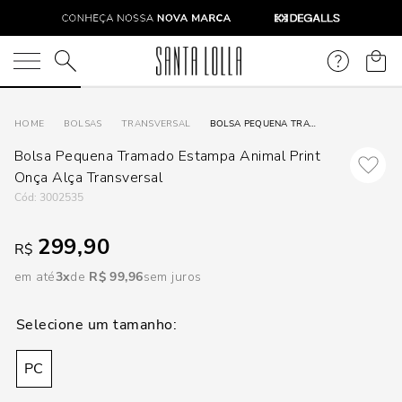
DISPON
EM
O que você está procurando?
e
BOLSAS
TRANSVERSAL
BOLSA PEQUENA TRAMADO ESTAMPA ANIMAL PRINT ONÇA ALÇA TRANSVERSAL
Bolsa Pequena Tramado Estampa Animal Print
e
Onça Alça Transversal
:
3002535
p
299,90
R$
Selecione
em até
3
R$
99
,
96
sem juros
seu
estado:
O
PC
Usar