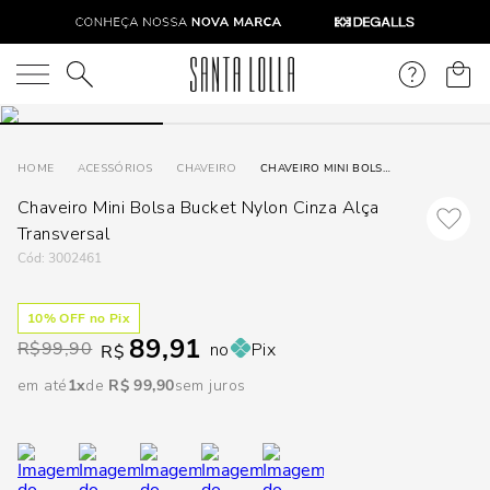
DISPON
EM
O que você está procurando?
e
ACESSÓRIOS
CHAVEIRO
CHAVEIRO MINI BOLSA BUCKET NYLON CINZA ALÇA TRANSVERSAL
Chaveiro Mini Bolsa Bucket Nylon Cinza Alça
e
Transversal
p
:
3002461
10
% OFF no Pix
Selecione
89,91
R$
99,90
no
Pix
seu
R$
estado:
em até
1
R$
99
,
90
sem juros
O
Usar