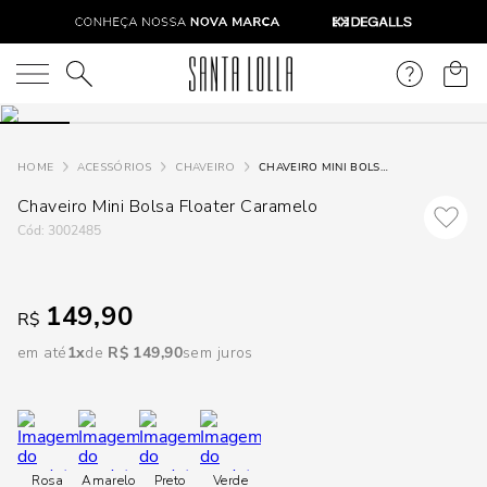
DISPON
EM
O que você está procurando?
e
ACESSÓRIOS
CHAVEIRO
CHAVEIRO MINI BOLSA FLOATER CARAMELO
Chaveiro Mini Bolsa Floater Caramelo
e
:
3002485
p
149,90
R$
Selecione
seu
em até
1
R$
149
,
90
sem juros
estado:
O
Usar
Rosa
Amarelo
Preto
Verde