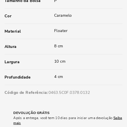
Tamanho da Bolsa
P
Caramelo
Cor
Floater
Material
8 cm
Altura
10 cm
Largura
4 cm
Profundidade
Código de Referência
0463.5C0F.0378.0132
DEVOLUÇÃO GRÁTIS
Após a entrega, você tem 10 dias para iniciar uma devolução
Saiba
mais