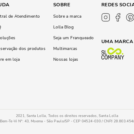
UDA
SOBRE
REDES SOCI
tral de Atendimento
Sobre a marca
Q
Lolla Blog
oluções
Seja um Franqueado
UMA MARCA
servação dos produtos
Multimarcas
ire em loja
Nossas lojas
2021, Santa Lolla, Todos os direitos reservados, Santa Lolla
Bem-Te-Vi N°: 43, Moema - São Paulo/SP - CEP 04524-030 / CNPJ 28.803.45
Chaveiro Mini Bolsa Floater Verde Pistache Alça Transversal Corrente
PC
COMPRAR AGOR
Tamanho
: