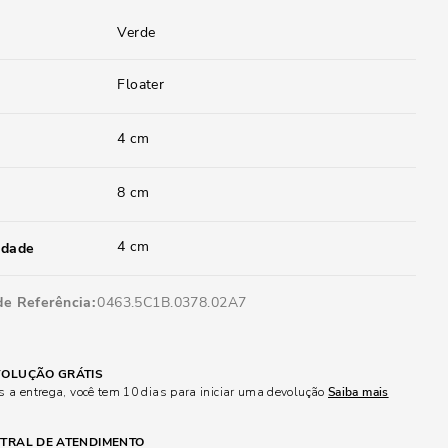
Verde
Floater
4 cm
8 cm
4 cm
idade
de Referência
0463.5C1B.0378.02A7
OLUÇÃO GRÁTIS
 a entrega, você tem 10 dias para iniciar uma devolução
Saiba mais
TRAL DE ATENDIMENTO