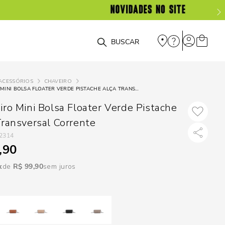
DISPON
EM
O que você está procurando?
e
ACESSÓRIOS
CHAVEIRO
CHAVEIRO MINI BOLSA FLOATER VERDE PISTACHE ALÇA TRANSVERSAL CORRENTE
e
iro Mini Bolsa Floater Verde Pistache
p
Transversal Corrente
2314
,90
Selecione seu
estado:
R$
99
,
90
sem juros
O
Usar
loca