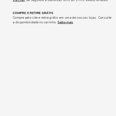
Via chat
, de segunda a sexta das 8hrs às 17hrs, exceto feriados.
COMPRE E RETIRE GRÁTIS
Compre pelo site e retire grátis em uma de nossas lojas. Consulte
a disponibilidade no carrinho.
Saiba mais