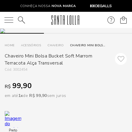
DISPON
EM
O que você está procurando?
e
ACESSÓRIOS
CHAVEIRO
CHAVEIRO MINI BOLSA BUCKET SOFT MARROM TERRACOTA ALÇA TRANSVERSAL
Chaveiro Mini Bolsa Bucket Soft Marrom
e
Terracota Alça Transversal
p
:
3002454
99,90
R$
Selecione
seu
em até
1
R$
99
,
90
sem juros
estado:
O
Usar
Preto