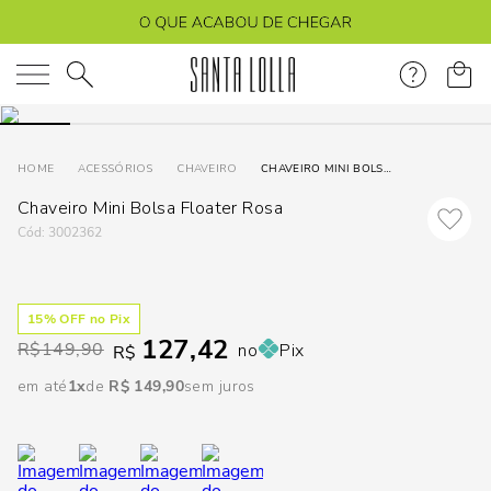
DISPON
EM
O que você está procurando?
e
ACESSÓRIOS
CHAVEIRO
CHAVEIRO MINI BOLSA FLOATER ROSA
Chaveiro Mini Bolsa Floater Rosa
e
:
3002362
p
15
% OFF no Pix
Selecione
127,42
R$
149,90
no
Pix
seu
R$
estado:
em até
1
R$
149
,
90
sem juros
O
Usar