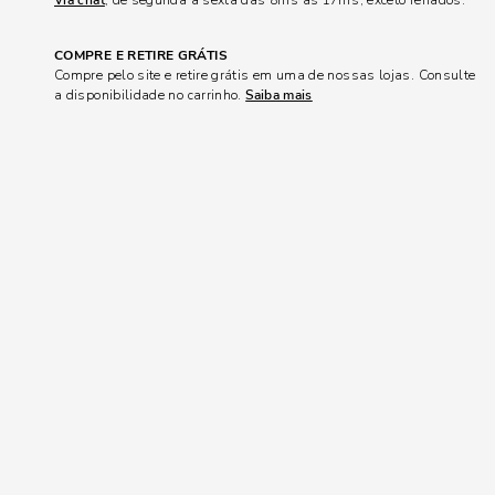
Via chat
, de segunda a sexta das 8hrs às 17hrs, exceto feriados.
COMPRE E RETIRE GRÁTIS
Compre pelo site e retire grátis em uma de nossas lojas. Consulte
a disponibilidade no carrinho.
Saiba mais