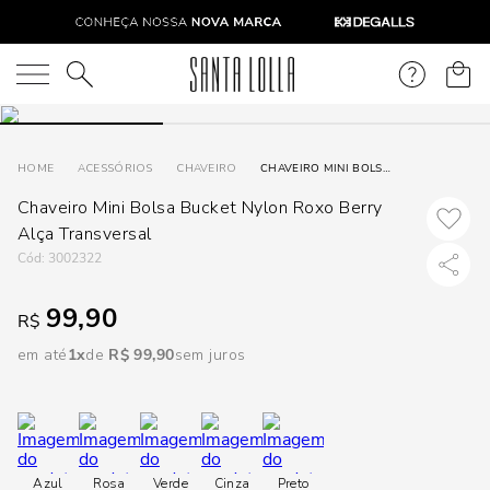
DISPON
EM
O que você está procurando?
e
ACESSÓRIOS
CHAVEIRO
CHAVEIRO MINI BOLSA BUCKET NYLON ROXO BERRY ALÇA TRANSVERSAL
Chaveiro Mini Bolsa Bucket Nylon Roxo Berry
e
Alça Transversal
p
:
3002322
99,90
R$
Selecione
seu
em até
1
R$
99
,
90
sem juros
estado:
O
Usar
Azul
Rosa
Verde
Cinza
Preto