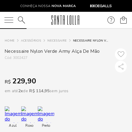
DISPON
EM
O que você está procurando?
e
ACESSÓRIOS
NECESSAIRE
NECESSAIRE NYLON VERDE ARMY ALÇA DE MÃO
Necessaire Nylon Verde Army Alça De Mão
e
:
3002427
p
229,90
R$
Selecione
em até
2
R$
114
,
95
sem juros
seu
estado:
O
Azul
Roxo
Preto
Usar