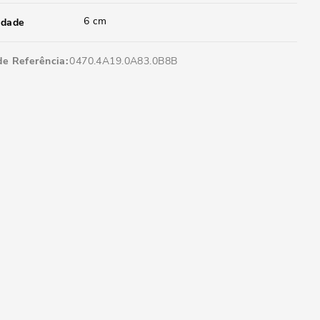
6 cm
idade
de Referência
0470.4A19.0A83.0B8B