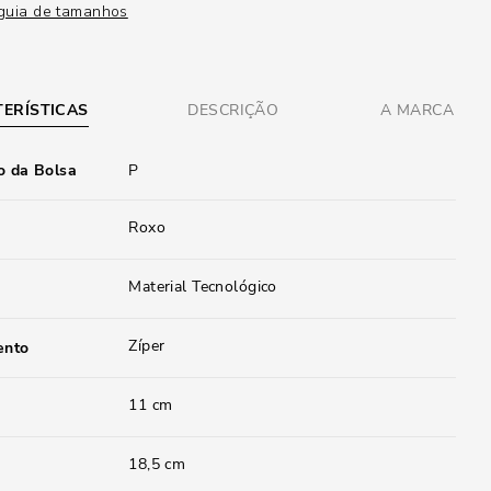
guia de tamanhos
ERÍSTICAS
DESCRIÇÃO
A MARCA
 da Bolsa
P
Roxo
Material Tecnológico
Zíper
ento
11 cm
18,5 cm