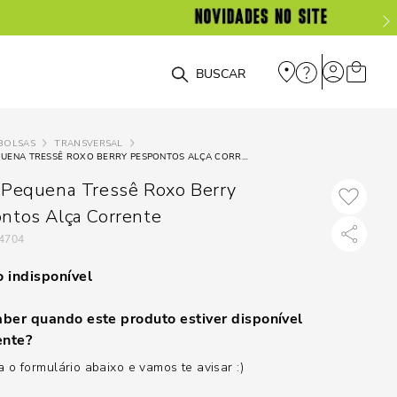
O que você está procurando?
BOLSAS
TRANSVERSAL
BOLSA PEQUENA TRESSÊ ROXO BERRY PESPONTOS ALÇA CORRENTE
 Pequena Tressê Roxo Berry
ntos Alça Corrente
4704
 indisponível
ber quando este produto estiver disponível
nte?
 o formulário abaixo e vamos te avisar :)