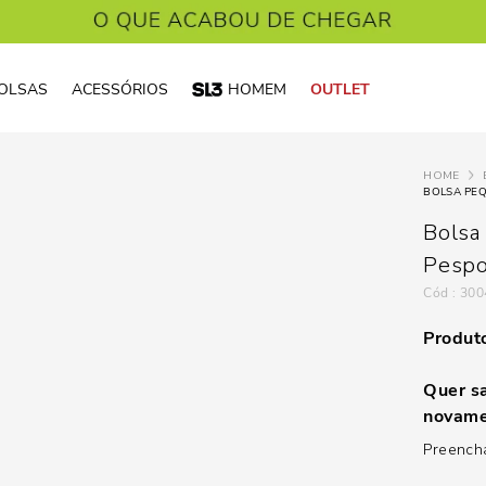
OLSAS
ACESSÓRIOS
HOMEM
OUTLET
Bolsa
Pespo
:
300
Produto
Quer sa
novame
Preencha