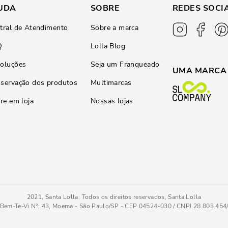
UDA
SOBRE
REDES SOCI
tral de Atendimento
Sobre a marca
Q
Lolla Blog
oluções
Seja um Franqueado
UMA MARCA
servação dos produtos
Multimarcas
ire em loja
Nossas lojas
2021, Santa Lolla, Todos os direitos reservados, Santa Lolla
Bem-Te-Vi N°: 43, Moema - São Paulo/SP - CEP 04524-030 / CNPJ 28.803.45