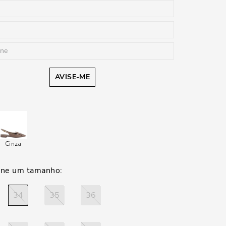
AVISE-ME
Cinza
34
35
36