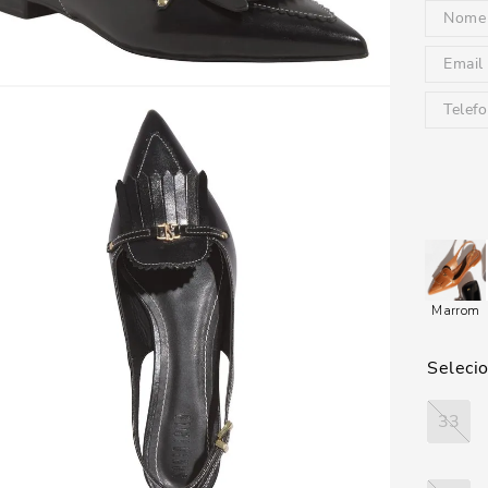
Marrom
33