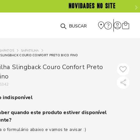
O que você está procurando?
SAPATOS
SAPATILHA
 SLINGBACK COURO CONFORT PRETO BICO FINO
ilha Slingback Couro Confort Preto
ino
5342
 indisponível
ber quando este produto estiver disponível
nte?
 o formulário abaixo e vamos te avisar :)