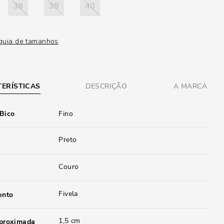
38
39
40
guia de tamanhos
ERÍSTICAS
DESCRIÇÃO
A MARCA
 Bico
Fino
Preto
Couro
Fivela
ento
1,5 cm
aproximada