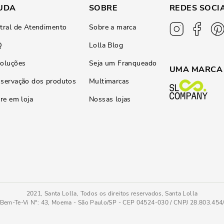
UDA
SOBRE
REDES SOCI
tral de Atendimento
Sobre a marca
Q
Lolla Blog
oluções
Seja um Franqueado
UMA MARCA
servação dos produtos
Multimarcas
ire em loja
Nossas lojas
2021, Santa Lolla, Todos os direitos reservados, Santa Lolla
Bem-Te-Vi N°: 43, Moema - São Paulo/SP - CEP 04524-030 / CNPJ 28.803.45