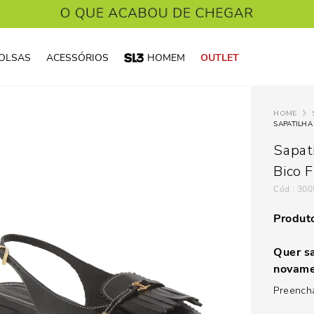
OLSAS
ACESSÓRIOS
HOMEM
OUTLET
SAPATILHA
Sapat
Bico F
:
300
Produto
Quer sa
novame
Preencha