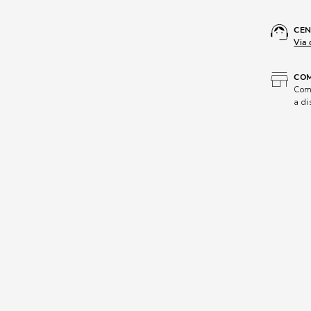
CEN
Via 
COM
Comp
a di