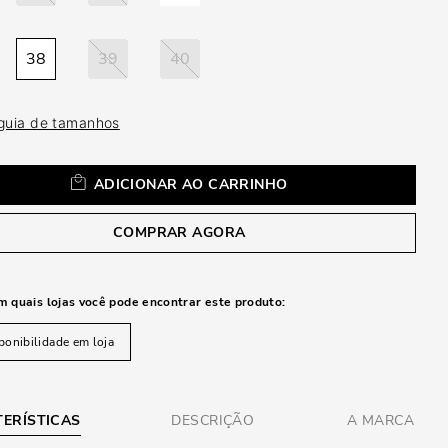
a
38
39
40
 guia de tamanhos
ADICIONAR AO CARRINHO
COMPRAR AGORA
m quais lojas você pode encontrar este produto:
ponibilidade em loja
ERÍSTICAS
DESCRIÇÃO
A MARCA