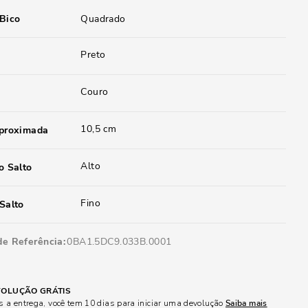
 Bico
Quadrado
Preto
Couro
10,5 cm
aproximada
Alto
o Salto
Fino
Salto
de Referência
0BA1.5DC9.033B.0001
OLUÇÃO GRÁTIS
 a entrega, você tem 10 dias para iniciar uma devolução
Saiba mais