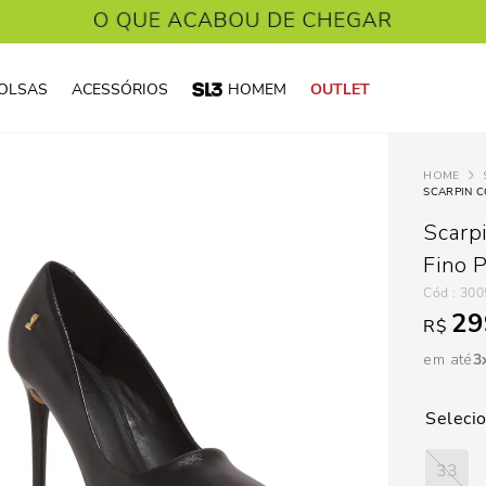
OLSAS
ACESSÓRIOS
HOMEM
OUTLET
SCARPIN 
Scarp
Fino 
:
300
29
R$
em até
3
33