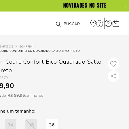
DISPON
EM
O que você está procurando?
e
SAPATOS
SCARPIN
COURO CONFORT BICO QUADRADO SALTO FINO PRETO
e
in Couro Confort Bico Quadrado Salto
p
Preto
5379
9,90
Selecione seu
estado:
R$
99
,
96
sem juros
O
Usar
loca
34
35
36