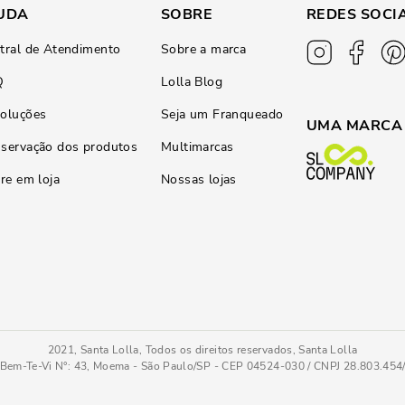
UDA
SOBRE
REDES SOCI
tral de Atendimento
Sobre a marca
Q
Lolla Blog
oluções
Seja um Franqueado
UMA MARCA
servação dos produtos
Multimarcas
ire em loja
Nossas lojas
2021, Santa Lolla, Todos os direitos reservados, Santa Lolla
Bem-Te-Vi N°: 43, Moema - São Paulo/SP - CEP 04524-030 / CNPJ 28.803.45
Scarpin Couro Confort Bico Quadrado Salto Fino Preto
38
COMPRAR AGOR
Tamanho
: