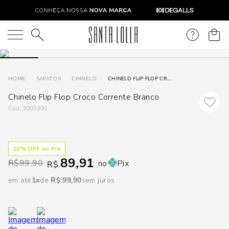
DISPON
EM
O que você está procurando?
e
SAPATOS
CHINELO
CHINELO FLIP FLOP CROCO CORRENTE BRANCO
Chinelo Flip Flop Croco Corrente Branco
e
:
3005391
p
10
% OFF no Pix
Selecione
89,91
R$
99,90
no
Pix
seu
R$
estado:
em até
1
R$
99
,
90
sem juros
O
Usar