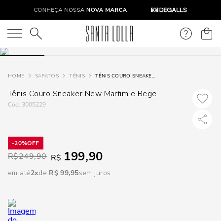
DISPON
EM
O que você está procurando?
e
SAPATOS
TÊNIS
TÊNIS COURO SNEAKER NEW MARFIM E BEGE
Tênis Couro Sneaker New Marfim e Bege
e
:
3005229
p
20%
Selecione
199,90
R$
249,90
R$
seu
estado:
em até
2
R$
99
,
95
sem juros
O
Usar