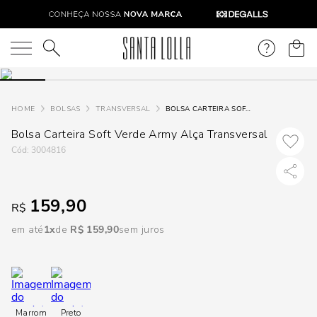
DISPON
EM
O que você está procurando?
e
BOLSAS
TRANSVERSAL
BOLSA CARTEIRA SOFT VERDE ARMY ALÇA TRANSVERSAL
Bolsa Carteira Soft Verde Army Alça Transversal
e
:
3004816
p
159,90
R$
Selecione
seu
em até
1
R$
159
,
90
sem juros
estado:
O
Usar
Marrom
Preto