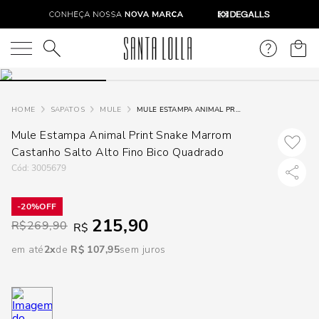
DISPON
EM
O que você está procurando?
e
SAPATOS
MULE
MULE ESTAMPA ANIMAL PRINT SNAKE MARROM CASTANHO SALTO ALTO FINO BICO QUADRADO
Mule Estampa Animal Print Snake Marrom
e
Castanho Salto Alto Fino Bico Quadrado
p
:
3005679
20%
Selecione
215,90
R$
269,90
R$
seu
estado:
em até
2
R$
107
,
95
sem juros
O
Usar