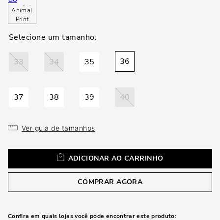
loca
Animal
a
Print
36
33
34
35
37
38
39
40
Ver guia de tamanhos
ADICIONAR AO CARRINHO
COMPRAR AGORA
Confira em quais lojas você pode encontrar este produto: