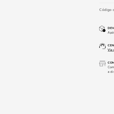
Código 
DEV
Após
CEN
Via 
COM
Comp
a di