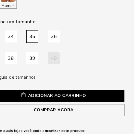
a
Marrom
34
35
36
38
39
40
 guia de tamanhos
ADICIONAR AO CARRINHO
COMPRAR AGORA
m quais lojas você pode encontrar este produto: