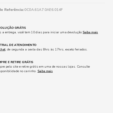
de Referência
0C0A.61A7.0AE6.014F
OLUÇÃO GRÁTIS
 a entrega, você tem 10 dias para iniciar uma devolução
Saiba mais
TRAL DE ATENDIMENTO
chat
, de segunda a sexta das 8hrs às 17hrs, exceto feriados.
PRE E RETIRE GRÁTIS
re pelo site e retire grátis em uma de nossas lojas. Consulte
sponibilidade no carrinho.
Saiba mais