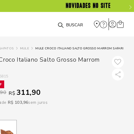
DISPON
EM
O que você está procurando?
e
SAPATOS
MULE
MULE CROCO ITALIANO SALTO GROSSO MARROM SAFARI
e
Croco Italiano Salto Grosso Marrom
p
5815
Selecione seu
311,90
,90
R$
estado:
R$
103
,
96
sem juros
O
Usar
loca