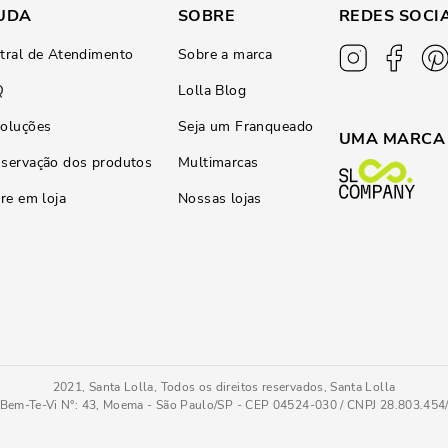
UDA
SOBRE
REDES SOCI
tral de Atendimento
Sobre a marca
Q
Lolla Blog
oluções
Seja um Franqueado
UMA MARCA
servação dos produtos
Multimarcas
ire em loja
Nossas lojas
2021, Santa Lolla, Todos os direitos reservados, Santa Lolla
Bem-Te-Vi N°: 43, Moema - São Paulo/SP - CEP 04524-030 / CNPJ 28.803.45
Mule Croco Italiano Salto Grosso Marrom Safari
35
COMPRAR AGOR
Tamanho
: