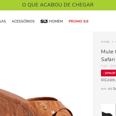
SAS
ACESSÓRIOS
HOMEM
PROMO 8.8
Mule 
Safari
:
300
20%
R$
389
em até
3