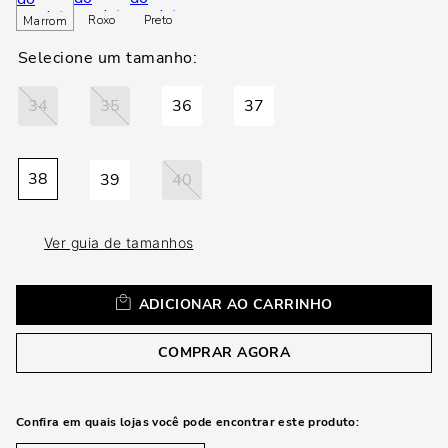
loca
Roxo
Preto
Marrom
a
34
35
36
37
38
39
40
Ver guia de tamanhos
ADICIONAR AO CARRINHO
COMPRAR AGORA
Confira em quais lojas você pode encontrar este produto: