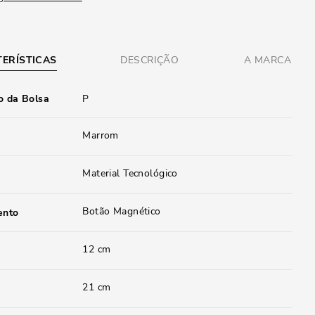
ERÍSTICAS
DESCRIÇÃO
A MARCA
 da Bolsa
P
Marrom
Material Tecnológico
Botão Magnético
ento
12 cm
21 cm