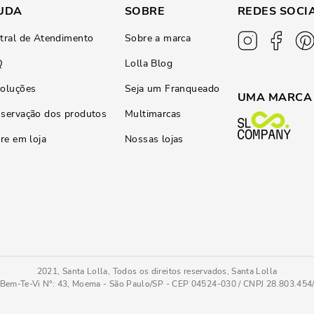
UDA
SOBRE
REDES SOCI
tral de Atendimento
Sobre a marca
Q
Lolla Blog
oluções
Seja um Franqueado
UMA MARCA
servação dos produtos
Multimarcas
ire em loja
Nossas lojas
2021, Santa Lolla, Todos os direitos reservados, Santa Lolla
Bem-Te-Vi N°: 43, Moema - São Paulo/SP - CEP 04524-030 / CNPJ 28.803.45