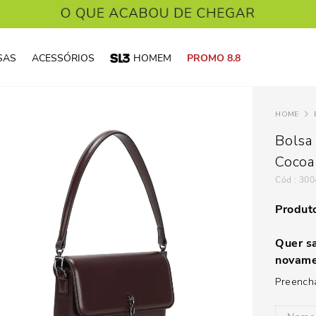
SAS
ACESSÓRIOS
HOMEM
PROMO 8.8
Bolsa
Cocoa
:
300
Produto
Quer sa
novame
Preencha