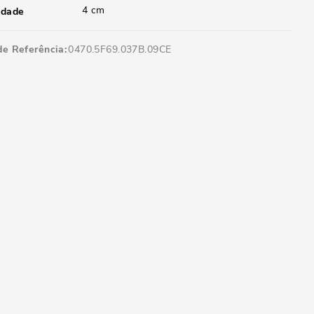
4 cm
idade
de Referência
0470.5F69.037B.09CE