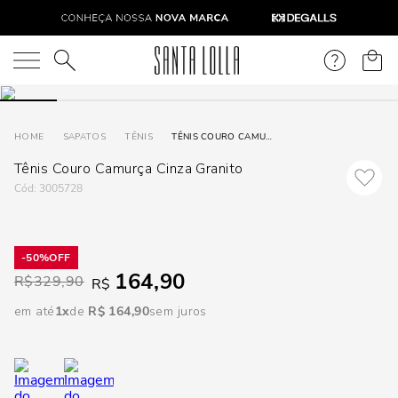
DISPON
EM
O que você está procurando?
e
SAPATOS
TÊNIS
TÊNIS COURO CAMURÇA CINZA GRANITO
Tênis Couro Camurça Cinza Granito
e
:
3005728
p
50%
Selecione
164,90
R$
329,90
R$
seu
estado:
em até
1
R$
164
,
90
sem juros
O
Usar