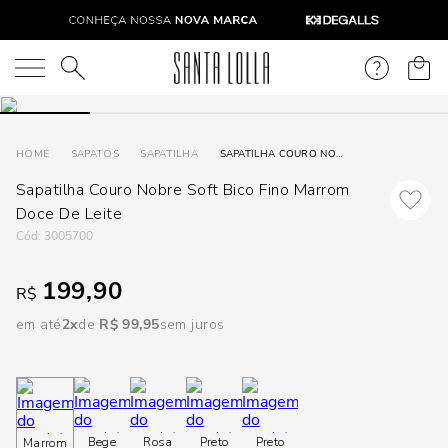
DISPON
EM
O que você está procurando?
e
SAPATOS
SAPATILHA
SAPATILHA COURO NOBRE SOFT BICO FINO MARROM DOCE DE LEITE
Sapatilha Couro Nobre Soft Bico Fino Marrom
e
Doce De Leite
p
:
3005700
199,90
R$
Selecione
seu
em até
2
R$
99
,
95
sem juros
estado:
O
Usar
Bege
Rosa
Preto
Preto
Marrom