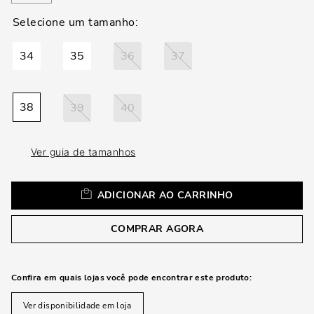
loca
a
34
35
36
37
38
39
40
Ver guia de tamanhos
ADICIONAR AO CARRINHO
COMPRAR AGORA
Confira em quais lojas você pode encontrar este produto:
Ver disponibilidade em loja