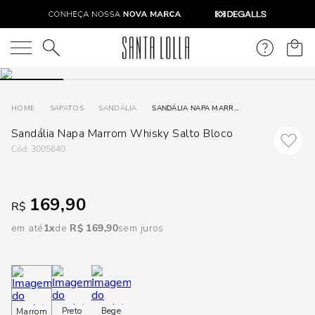
DISPON
EM
O que você está procurando?
e
SAPATOS
SANDÁLIA
SANDÁLIA NAPA MARROM WHISKY SALTO BLOCO
Sandália Napa Marrom Whisky Salto Bloco
e
:
3005640
p
169,90
R$
Selecione
seu
em até
1
R$
169
,
90
sem juros
estado:
O
Usar
Preto
Bege
Marrom