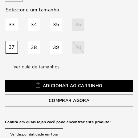
loca
a
33
34
35
36
37
38
39
40
Ver guia de tamanhos
ADICIONAR AO CARRINHO
COMPRAR AGORA
Confira em quais lojas você pode encontrar este produto:
Ver disponibilidade em loja