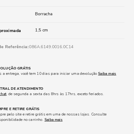
Borracha
1,5 cm
aproximada
de Referência
086A.6149.0016.0C14
OLUÇÃO GRÁTIS
 a entrega, você tem 10 dias para iniciar uma devolução
Saiba mais
TRAL DE ATENDIMENTO
chat
, de segunda a sexta das 8hrs às 17hrs, exceto feriados.
PRE E RETIRE GRÁTIS
re pelo site e retire grátis em uma de nossas lojas. Consulte
sponibilidade no carrinho.
Saiba mais