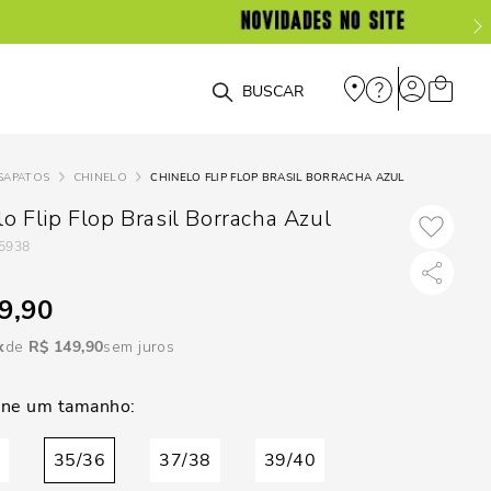
DISPON
EM
O que você está procurando?
e
SAPATOS
CHINELO
CHINELO FLIP FLOP BRASIL BORRACHA AZUL
e
o Flip Flop Brasil Borracha Azul
5938
p
9,90
Selecione seu
R$
149
,
90
sem juros
estado:
O
Usar
35/36
37/38
39/40
loca