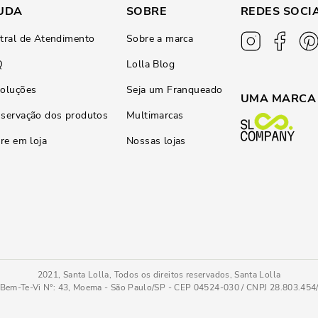
UDA
SOBRE
REDES SOCI
tral de Atendimento
Sobre a marca
Q
Lolla Blog
oluções
Seja um Franqueado
UMA MARCA
servação dos produtos
Multimarcas
ire em loja
Nossas lojas
2021, Santa Lolla, Todos os direitos reservados, Santa Lolla
Bem-Te-Vi N°: 43, Moema - São Paulo/SP - CEP 04524-030 / CNPJ 28.803.45
 Azul
35/36
COMPRAR AGO
Tamanho
: