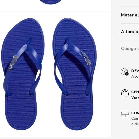
Material
Altura 
Código 
DEV
Após
CEN
Via 
COM
Comp
a di