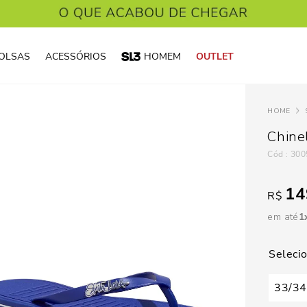
OLSAS
ACESSÓRIOS
HOMEM
OUTLET
Chinel
:
300
14
R$
em até
1
33/34