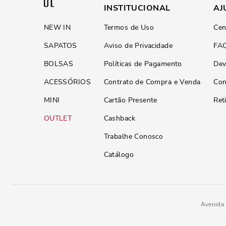
INSTITUCIONAL
AJ
NEW IN
Termos de Uso
Cen
SAPATOS
Aviso de Privacidade
FA
BOLSAS
Políticas de Pagamento
Dev
ACESSÓRIOS
Contrato de Compra e Venda
Con
MINI
Cartão Presente
Ret
OUTLET
Cashback
Trabalhe Conosco
Catálogo
Avenida 
Chinelo Flip Flop Brasil Borracha