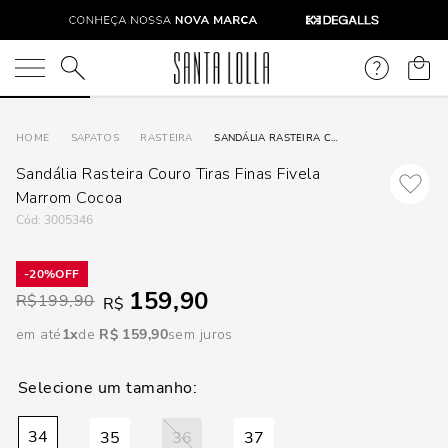
DISPON
EM
O que você está procurando?
e
SAPATOS
RASTEIRA
SANDÁLIA RASTEIRA COURO TIRAS FINAS FIVELA MARROM COCOA
Sandália Rasteira Couro Tiras Finas Fivela
e
Marrom Cocoa
:
3005346
p
20%
159,90
Selecione
R$
199,90
R$
seu
em até
1
R$
159
,
90
sem juros
estado:
O
Usar
34
35
36
37