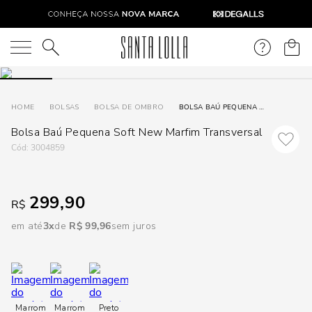
DISPON
EM
O que você está procurando?
e
BOLSAS
BOLSA DE OMBRO
BOLSA BAÚ PEQUENA SOFT NEW MARFIM TRANSVERSAL
Bolsa Baú Pequena Soft New Marfim Transversal
e
:
3004859
p
299,90
R$
Selecione
seu
em até
3
R$
99
,
96
sem juros
estado:
O
Usar
Marrom
Marrom
Preto