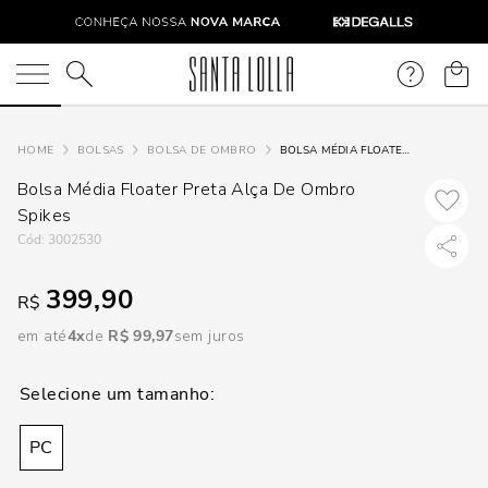
DISPON
EM
O que você está procurando?
e
BOLSAS
BOLSA DE OMBRO
BOLSA MÉDIA FLOATER PRETA ALÇA DE OMBRO SPIKES
Bolsa Média Floater Preta Alça De Ombro
e
Spikes
:
3002530
p
399,90
R$
Selecione
em até
4
R$
99
,
97
sem juros
seu
estado:
O
PC
Usar