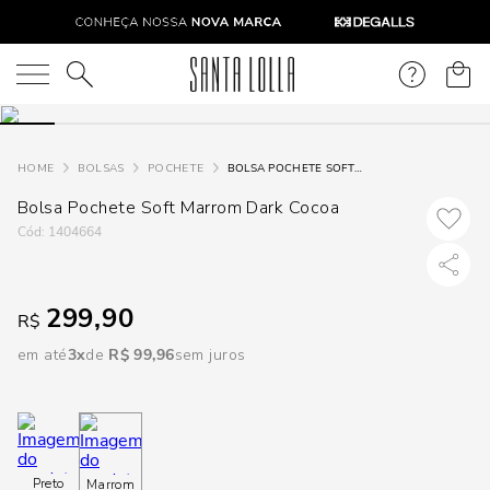
DISPON
EM
O que você está procurando?
e
BOLSAS
POCHETE
BOLSA POCHETE SOFT MARROM DARK COCOA
Bolsa Pochete Soft Marrom Dark Cocoa
e
:
1404664
p
299,90
R$
Selecione
seu
em até
3
R$
99
,
96
sem juros
estado:
O
Usar
Preto
Marrom