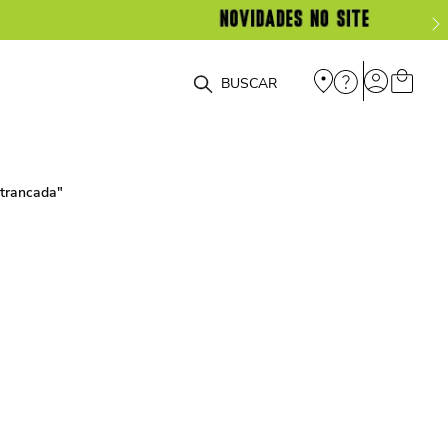
O que você está procurando?
-trancada
"