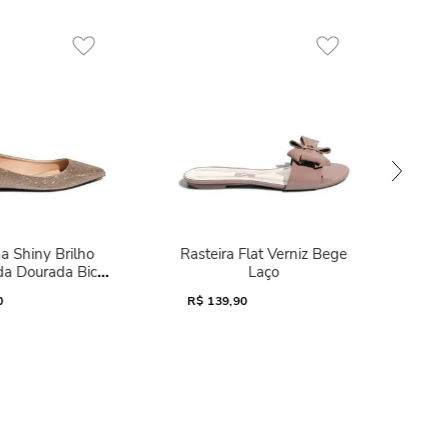
a Shiny Brilho
Rasteira Flat Verniz Bege
da Dourada Bico
Laço
Fino
0
R$
139,90