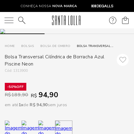
DISPON
EM
O que você está procurando?
e
BOLSAS
BOLSA DE OMBRO
BOLSA TRANSVERSAL CILÍNDRICA DE BORRACHA AZUL PISCINE NEON
Bolsa Transversal Cilíndrica de Borracha Azul
e
Piscine Neon
p
:
1313900
50%
Selecione
94,90
R$
189,90
R$
seu
estado:
em até
1
R$
94
,
90
sem juros
O
Usar