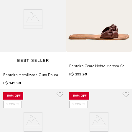
Rasteira Couro Nobre Marrom Cocoa 
R$
199,90
Rasteira Metalizada Ouro Dourada Bico Quadrado
R$
149,90
-
50%
OFF
-
50%
OFF
3
CORES
3
CORES