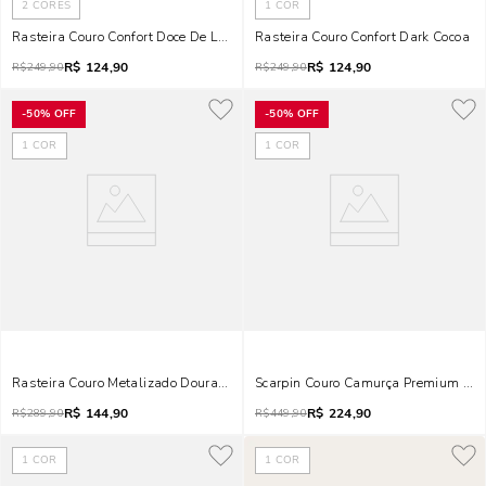
2
CORES
1
COR
Rasteira Couro Confort Doce De Leite
Rasteira Couro Confort Dark Cocoa
R$
124,90
R$
124,90
R$
249,90
R$
249,90
-
50%
OFF
-
50%
OFF
1
COR
1
COR
Rasteira Couro Metalizado Dourada Bico Quadrado
Scarpin Couro Camurça Premium Pre
R$
144,90
R$
224,90
R$
289,90
R$
449,90
1
COR
1
COR