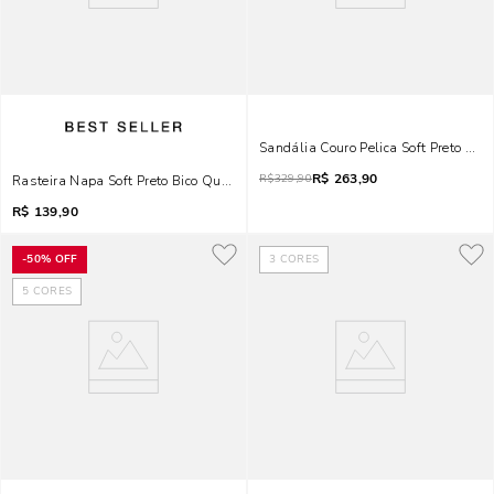
Sandália Couro Pelica Soft Preto Salt
R$
263,90
R$
329,90
Rasteira Napa Soft Preto Bico Quadrado
R$
139,90
-
50%
OFF
3
CORES
5
CORES