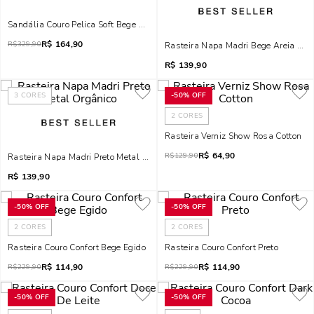
Sandália Couro Pelica Soft Bege Salto Alto Fino
R$
164,90
R$
329,90
Rasteira Napa Madri Bege Areia Met
R$
139,90
3
CORES
-
50%
OFF
2
CORES
Rasteira Verniz Show Rosa Cotton
R$
64,90
R$
129,90
Rasteira Napa Madri Preto Metal Orgânico
R$
139,90
-
50%
OFF
-
50%
OFF
2
CORES
2
CORES
Rasteira Couro Confort Bege Egido
Rasteira Couro Confort Preto
R$
114,90
R$
114,90
R$
229,90
R$
229,90
-
50%
OFF
-
50%
OFF