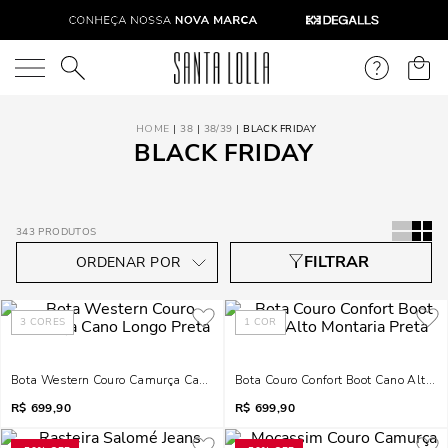
O que você está procurando?
38
38/39
BLACK FRIDAY
BLACK FRIDAY
343
PRODUTOS
3
CORES
1
COR
Bota Western Couro Camurça Cano Longo Preta
Bota Couro Confort Boot Cano Alto M
R$
699,90
R$
699,90