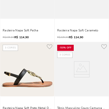
Rasteira Napa Soft Palha
Rasteira Napa Soft Caramelo
R$
114,90
R$
114,90
R$
229,90
R$
229,90
3
CORES
-
50%
OFF
3
CORES
Rasteira Napa Soft Preto Metal Dourado
Tênis Masculino Couro Camurça Beg