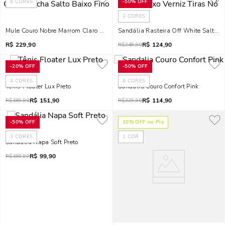
6
CORES
-
50%
OFF
2
CORES
Mule Couro Nobre Marrom Claro Mocha Salto Baixo Fino
Sandália Rasteira Off White Salto Ba
R$
229,90
R$
124,90
R$
249,90
-
20%
OFF
-
50%
OFF
4
CORES
8
CORES
Tênis Floater Lux Preto
Sandalia Couro Confort Pink
R$
151,90
R$
114,90
R$
189,90
R$
229,90
-
50%
OFF
10
% OFF no Pix
3
CORES
1
COR
Sandália Napa Soft Preto
R$
99,90
R$
199,90