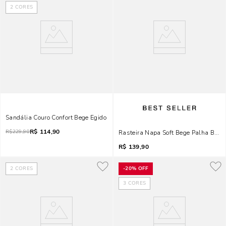
2
CORES
Sandália Couro Confort Bege Egido
R$
114,90
R$
229,90
Rasteira Napa Soft Bege Palha Bico
R$
139,90
2
CORES
-
20%
OFF
3
CORES