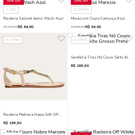
-
50%
OFF
-
50%
OFF
1
COR
11
CORES
Rasteira Salomé Jeans Wash Azul
Mocassim Couro Camurça Azul Mare
R$
64,90
R$
94,90
R$
129,90
R$
189,90
6
CORES
4
CORES
Sandá
R$
269,90
Rasteira Pedraria Napa Soft Off White
R$
199,90