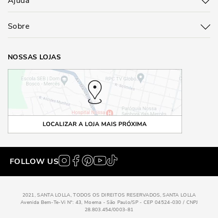
Ajuda
Sobre
NOSSAS LOJAS
FOLLOW US
2021, SANTA LOLLA, TODOS OS DIREITOS RESERVADOS, SANTA LOLLA
Avenida Bem-Te-Vi N°: 43, Moema - São Paulo/SP - CEP 04524-030 / CNPJ
28.803.454/0003-81