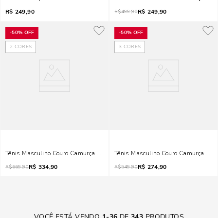
R$
249,90
R$
249,90
R$
499,90
-
50%
OFF
-
50%
OFF
2
CORES
3
CORES
Tênis Masculino Couro Camurça Branco E Cinza
Tênis Masculino Couro Camurça Bran
R$
334,90
R$
274,90
R$
669,90
R$
549,90
VOCÊ ESTÁ VENDO
1
-
36
DE
343
PRODUTOS