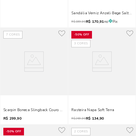
Sandália Verniz Anzeli Bege Salto Bl
R$
170,91
no
Pix
R$
189,90
7
CORES
-
50%
OFF
3
CORES
Scarpin Boneca Slingback Couro Pelica Soft Cinza Fog
Rasteira Napa Soft Terra
R$
299,90
R$
134,90
R$
269,90
-
50%
OFF
2
CORES