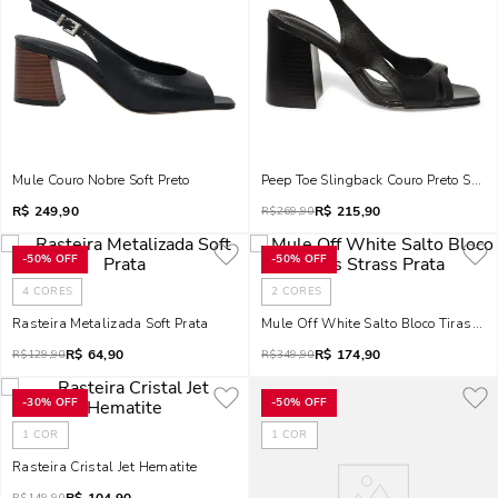
Mule Couro Nobre Soft Preto
Peep Toe Slingback Couro Preto Salto
R$
249,90
R$
215,90
R$
269,90
-
50%
OFF
-
50%
OFF
4
CORES
2
CORES
Rasteira Metalizada Soft Prata
Mule Off White Salto Bloco Tiras Str
R$
64,90
R$
174,90
R$
129,90
R$
349,90
-
30%
OFF
-
50%
OFF
1
COR
1
COR
Rasteira Cristal Jet Hematite