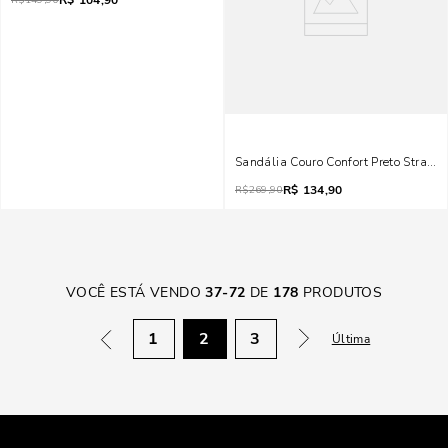
R$
104,90
R$
149,90
Sandália Couro Confort Preto Strass 
R$
134,90
R$
269,90
VOCÊ ESTÁ VENDO
37
-
72
DE
178
PRODUTOS
1
2
3
Última