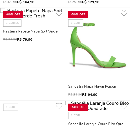
R$
164,90
R$
129,90
R$
329,90
R$
259,90
-
60%
OFF
-
50%
OFF
3
CORES
1
COR
Rasteira Papete Napa Soft Verde Fresh
R$
79,96
R$
199,90
Sandalia Napa Havai Poison
R$
94,90
R$
189,90
1
COR
-
50%
OFF
1
COR
Sandália Laranja Couro Bico Quadra