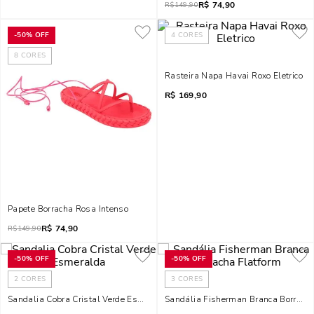
R$
74,90
R$
149,90
-
50%
OFF
4
CORES
8
CORES
Rasteira Napa Havai Roxo Eletrico
R$
169,90
Papete Borracha Rosa Intenso
R$
74,90
R$
149,90
-
50%
OFF
-
50%
OFF
2
CORES
3
CORES
Sandalia Cobra Cristal Verde Esmeralda
Sandália Fisherman Branca Borracha