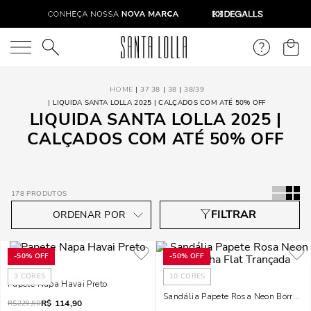
O que você está procurando?
37 38
38
38/39
LIQUIDA SANTA LOLLA 2025 | CALÇADOS COM ATÉ 50% OFF
LIQUIDA SANTA LOLLA 2025 |
CALÇADOS COM ATÉ 50% OFF
178
PRODUTOS
-
50%
OFF
-
50%
OFF
3
CORES
10
CORES
Papete Napa Havai Preto
Sandália Papete Rosa Neon Borracha
R$
114,90
R$
229,90