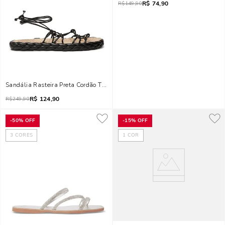
R$
74,90
R$
149,90
Sandália Rasteira Preta Cordão Trançada
R$
124,90
R$
249,90
-
50%
OFF
-
15%
OFF
3
CORES
1
COR