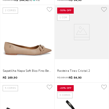
R$
144,42
no
Pix
R$
64,90
R$
169,90
R$
129,90
2
CORES
-
50%
OFF
1
COR
Sapatilha Napa Soft Bico Fino Bege Corrente
Rasteira Tiras Cristal 2
R$
169,90
R$
84,90
R$
169,90
5
CORES
-
20%
OFF
3
CORES