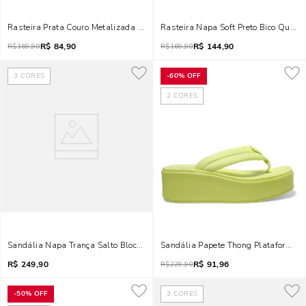
Rasteira Prata Couro Metalizada Tiras Strass
Rasteira Napa Soft Preto Bico Quadr
R$
84,90
R$
144,90
R$
169,90
R$
169,90
3
CORES
-
60%
OFF
2
CORES
Sandália Napa Trança Salto Bloco Baixo Rose
Sandália Papete Thong Plataforma F
R$
249,90
R$
91,96
R$
229,90
-
50%
OFF
2
CORES