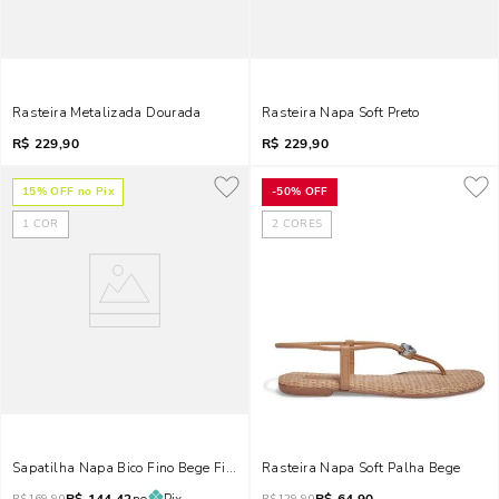
Rasteira Metalizada Dourada
Rasteira Napa Soft Preto
R$
229,90
R$
229,90
15
% OFF no Pix
-
50%
OFF
1
COR
2
CORES
Sapatilha Napa Bico Fino Bege Fivela
Rasteira Napa Soft Palha Bege