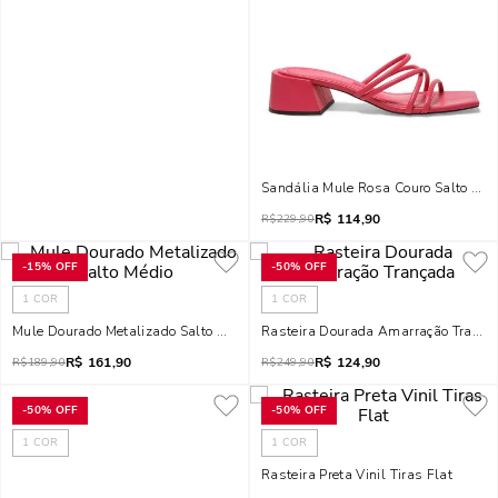
Sandália Mule Rosa Couro Salto Baix
R$
114,90
R$
229,90
-
15%
OFF
-
50%
OFF
1
COR
1
COR
Mule Dourado Metalizado Salto Médio
Rasteira Dourada Amarração Trança
R$
161,90
R$
124,90
R$
189,90
R$
249,90
-
50%
OFF
-
50%
OFF
1
COR
1
COR
Rasteira Preta Vinil Tiras Flat