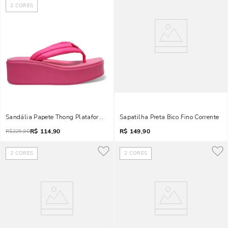
2
CORES
Sandália Papete Thong Plataforma Flatform De Borracha Rosa
Sapatilha Preta Bico Fino Corrente
R$
114,90
R$
149,90
R$
229,90
2
CORES
2
CORES