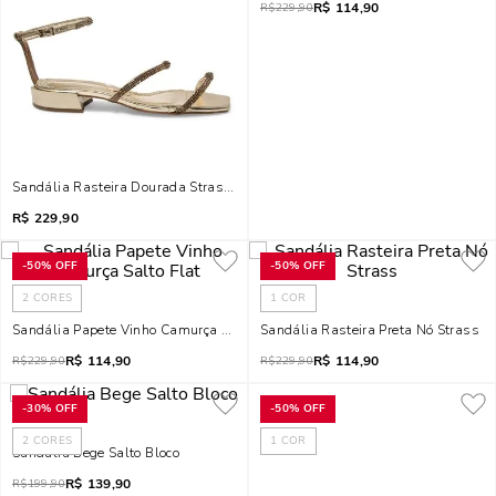
R$
114,90
R$
229,90
Sandália Rasteira Dourada Strass Metalizada
R$
229,90
-
50%
OFF
-
50%
OFF
2
CORES
1
COR
Sandália Papete Vinho Camurça Salto Flat
Sandália Rasteira Preta Nó Strass
R$
114,90
R$
114,90
R$
229,90
R$
229,90
-
30%
OFF
-
50%
OFF
2
CORES
1
COR
Sandália Bege Salto Bloco
R$
139,90
R$
199,90