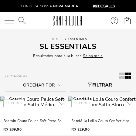
O que você está procurando?
SL ESSENTIALS
SL ESSENTIALS
Resultados para sua busca
Saiba mais
78
PRODUTOS
11
CORES
11
CORES
Scarpin Couro Pelica Soft Preto Salto Médio
Sandália Lolla Couro Confort Marrom
R$
289,90
R$
229,90