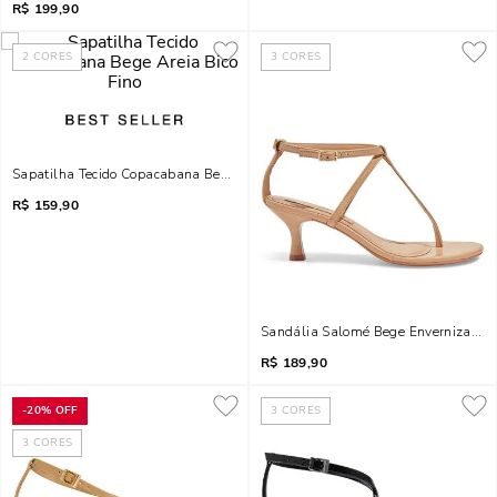
R$
199,90
2
CORES
3
CORES
Sapatilha Tecido Copacabana Bege Areia Bico Fino
R$
159,90
Sandália Salomé Bege Envernizado S
R$
189,90
-
20%
OFF
3
CORES
3
CORES