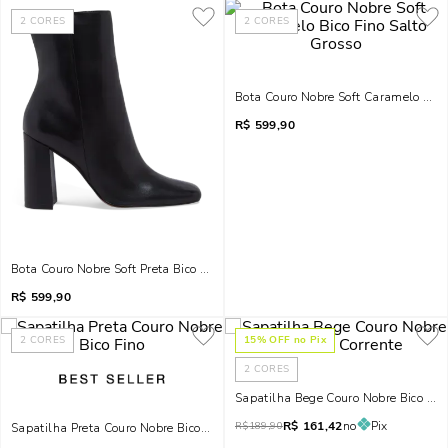
2
CORES
2
CORES
Bota Couro Nobre Soft Caramelo Bico
R$
599,90
Bota Couro Nobre Soft Preta Bico Fino Salto Grosso
R$
599,90
2
CORES
15
% OFF no Pix
2
CORES
Sapatilha Bege Couro Nobre Bico Fin
R$
161,42
no
Pix
R$
189,90
Sapatilha Preta Couro Nobre Bico Fino