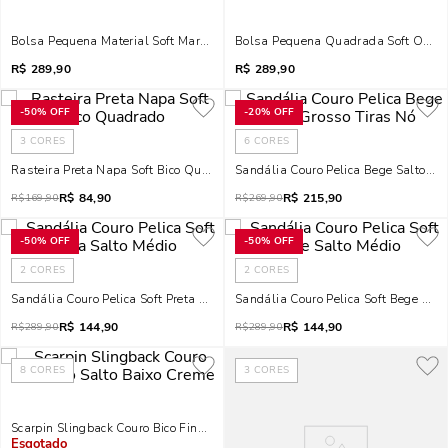
Bolsa Pequena Material Soft Marrom Canela Alça Dupla
Bolsa Pequena Quadrada Soft Off Wh
R$
289,90
R$
289,90
-
50%
OFF
-
20%
OFF
3
CORES
6
CORES
Rasteira Preta Napa Soft Bico Quadrado
Sandália Couro Pelica Bege Salto Gr
R$
84,90
R$
215,90
R$
169,90
R$
269,90
-
50%
OFF
-
50%
OFF
2
CORES
2
CORES
Sandália Couro Pelica Soft Preta Salto Médio
Sandália Couro Pelica Soft Bege Salt
R$
144,90
R$
144,90
R$
289,90
R$
289,90
8
CORES
3
CORES
Scarpin Slingback Couro Bico Fino Salto Baixo Creme