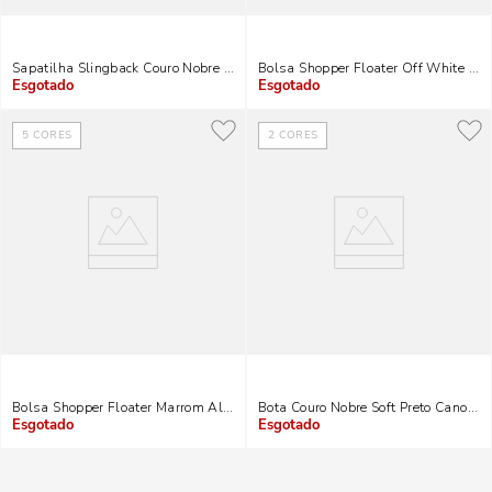
Sapatilha Slingback Couro Nobre Soft Caramelo
Bolsa Shopper Floater Off White Al
Indisponível
Indisponível
5
CORES
2
CORES
Bolsa Shopper Floater Marrom Alça De Ombro
Bota Couro Nobre Soft Preto Cano Cur
Indisponível
Indisponível