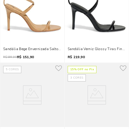
Sandália Bege Envernizada Salto Fino
Sandália Verniz Glossy Tiras Finas S
R$
151,90
R$
219,90
R$
189,90
5
CORES
15
% OFF no Pix
3
CORES