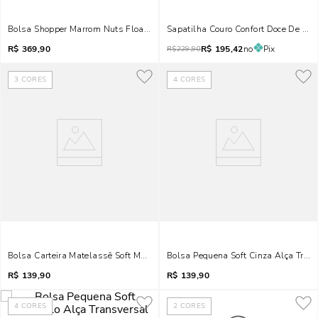
Bolsa Shopper Marrom Nuts Floater Alça De Ombro
Sapatilha Couro Confort Doce De Leit
R$
369,90
R$
195,42
no
Pix
R$
229,90
3
CORES
4
CORES
Bolsa Carteira Matelassê Soft Marrom Nuts Alça Transversal
Bolsa Pequena Soft Cinza Alça Tran
R$
139,90
R$
139,90
4
CORES
2
CORES